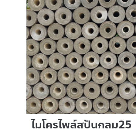
ไมโครไพล์สปันกลม25