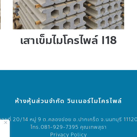
เสาเข็มไมโครไพล์ I18
ห้างหุ้นส่วนจำกัด วินเนอร์ไมโครไพล์
เลขที่ 20/14 หมู่ 9 ต.คลองข่อย อ.ปากเกร็ด จ.นนทบุรี 1112
โทร.
081-929-7395
คุณเทพสุธา
Privacy Policy