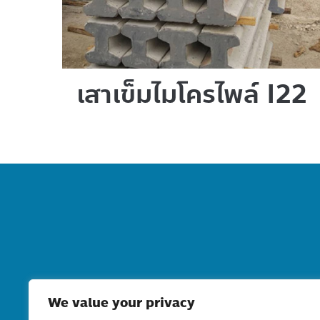
เสาเข็มไมโครไพล์ I22
We value your privacy