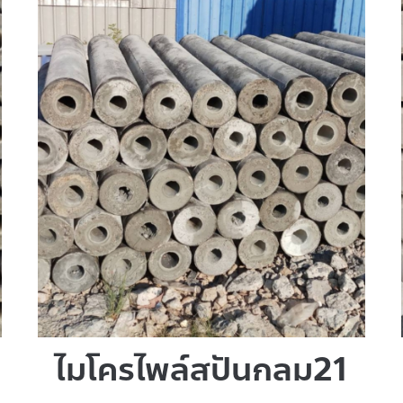
ไมโครไพล์สปันกลม21